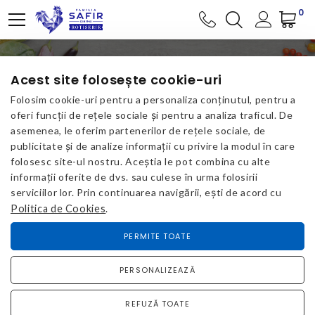
0
RĂCORITOARE
Acest site folosește cookie-uri
Folosim cookie-uri pentru a personaliza conținutul, pentru a
oferi funcții de rețele sociale și pentru a analiza traficul. De
asemenea, le oferim partenerilor de rețele sociale, de
ACASA
RĂCORITOARE
publicitate și de analize informații cu privire la modul în care
folosesc site-ul nostru. Aceștia le pot combina cu alte
informații oferite de dvs. sau culese în urma folosirii
BĂUTURI
serviciilor lor. Prin continuarea navigării, ești de acord cu
Politica de Cookies
.
PERMITE TOATE
PERSONALIZEAZĂ
REFUZĂ TOATE