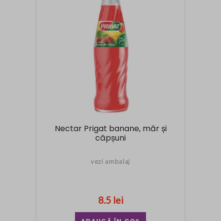
Nectar Prigat banane, măr și
căpșuni
vezi ambalaj
8.5 lei