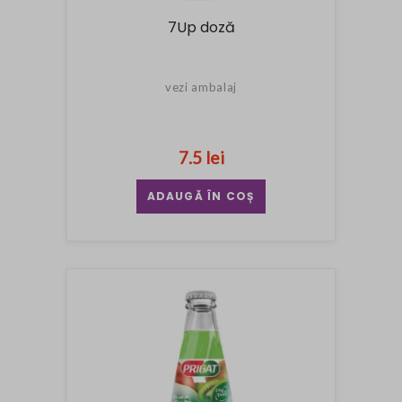
7Up doză
vezi ambalaj
7.5 lei
ADAUGĂ ÎN COȘ